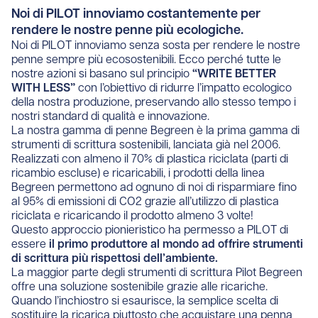
Noi di PILOT innoviamo costantemente per
rendere le nostre penne più ecologiche.
Noi di PILOT innoviamo senza sosta per rendere le nostre
penne sempre più ecosostenibili. Ecco perché tutte le
nostre azioni si basano sul principio
“WRITE BETTER
WITH LESS”
con l’obiettivo di ridurre l’impatto ecologico
della nostra produzione, preservando allo stesso tempo i
nostri standard di qualità e innovazione.
La nostra gamma di penne Begreen è la prima gamma di
strumenti di scrittura sostenibili, lanciata già nel 2006.
Realizzati con almeno il 70% di plastica riciclata (parti di
ricambio escluse) e ricaricabili, i prodotti della linea
Begreen permettono ad ognuno di noi di risparmiare fino
al 95% di emissioni di CO2 grazie all’utilizzo di plastica
riciclata e ricaricando il prodotto almeno 3 volte!
Questo approccio pionieristico ha permesso a PILOT di
essere
il primo produttore al mondo ad offrire strumenti
di scrittura più rispettosi dell’ambiente.
La maggior parte degli strumenti di scrittura Pilot Begreen
offre una soluzione sostenibile grazie alle ricariche.
Quando l’inchiostro si esaurisce, la semplice scelta di
sostituire la ricarica piuttosto che acquistare una penna