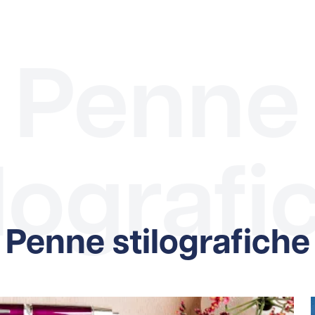
Penne
ilografi
Penne stilografiche